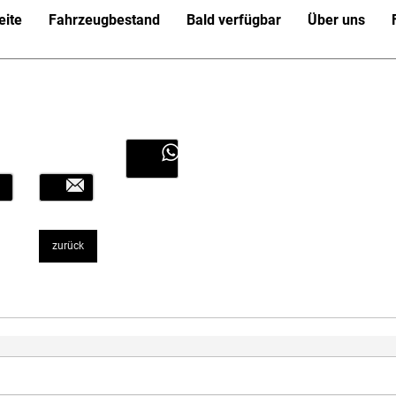
eite
Fahrzeugbestand
Bald verfügbar
Über uns
Link ohne Text
zurück