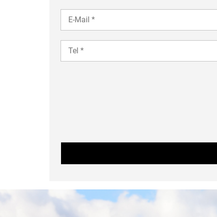
YOUR
EMAIL
TEL
35
Eingabefeld